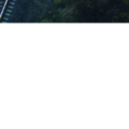
Ko'rsatilayotgan xizmatlar
doirasi
Xizmatlar
Temir yo'lni
tomonidan haqida
tashishda texnik-
ma'lumot berish
iqtisodiy asoslash
vagon joylari