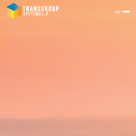
uz
Ru
En